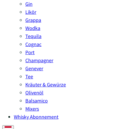
Gin
Likör
Grappa
Wodka
Tequila
Cognac
Port
Champagner
Genever
Tee
Kräuter & Gewürze
Olivenöl
Balsamico
Mixers
Whisky Abonnement