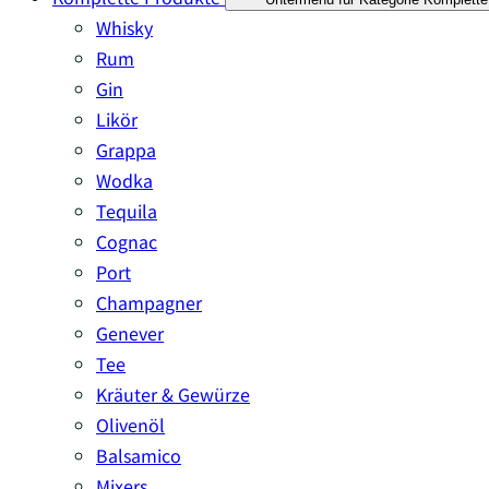
Whisky
Rum
Gin
Likör
Grappa
Wodka
Tequila
Cognac
Port
Champagner
Genever
Tee
Kräuter & Gewürze
Olivenöl
Balsamico
Mixers