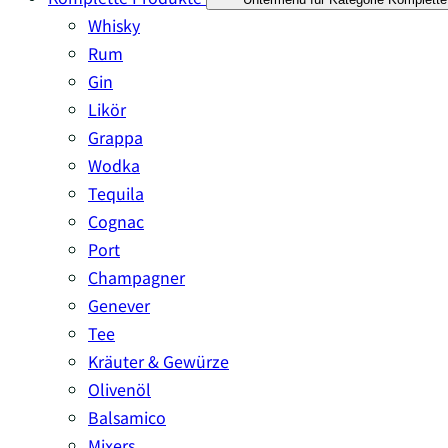
Whisky
Rum
Gin
Likör
Grappa
Wodka
Tequila
Cognac
Port
Champagner
Genever
Tee
Kräuter & Gewürze
Olivenöl
Balsamico
Mixers