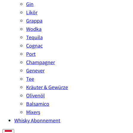
Gin
Likör
Grappa
Wodka
Tequila
Cognac
Port
Champagner
Genever
Tee
Kräuter & Gewürze
Olivenöl
Balsamico
Mixers
Whisky Abonnement